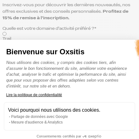
Inscrivez-vous pour découvrir les dernières nouveautés, nos
offres exclusives et des conseils personnalisés.
Profitez de
15% de remise
à l’inscription.
Quelle est votre domaine d’activité préféré ?*
Trail
Bienvenue sur Oxsitis
Route
Plateforme de Gestion du Consenteme
Trail & Route
Nous utilisons des cookies, y compris des cookies tiers, afin
d’assurer le bon fonctionnement du site, améliorer votre expérience
d’achat, analyser le trafic et optimiser la performance du site, ainsi
que pour vous proposer des offres adaptées selon vos centres
d’intérêt, sur notre site et en dehors.
Je déclare avoir pris connaissance de la
Politique de confidentialité
et
l’accepter sans réserve.*
Axeptio consent
Lire la politique de confidentialité
Voici pourquoi nous utilisons des cookies.
Partage de données avec Google
Mesure d'audience & Analytics
Consentements certifiés par