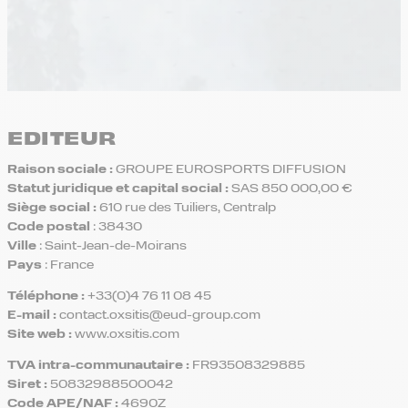
EDITEUR
Raison sociale :
GROUPE EUROSPORTS DIFFUSION
Statut juridique et capital social :
SAS
850 000,00 €
Siège social :
610 rue des Tuiliers, Centralp
Code postal
: 38430
Ville
: Saint-Jean-de-Moirans
Pays
: France
Téléphone :
+33(0)4 76 11 08 45
E-mail :
contact.oxsitis@eud-group.com
Site web :
www.oxsitis.com
TVA intra-communautaire :
FR93508329885
Siret :
50832988500042
Code APE/NAF :
4690Z