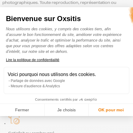
photographiques. Toute reproduction, représentation ou
distribution sans autorisation constitue une contrefaçon au
sens de l’article L.335-2 et suivants du Code de Propriété
Bienvenue sur Oxsitis
Intellectuelle. Les noms OXSITIS, les logos et les noms des
Plateforme de Gestion du Consenteme
produits sont des marques appartenant à GROUPE
Nous utilisons des cookies, y compris des cookies tiers, afin
EUROSPORTS DIFFUSION. Toute reproduction des bases de
d’assurer le bon fonctionnement du site, améliorer votre expérience
d’achat, analyser le trafic et optimiser la performance du site, ainsi
données utilisées par le site, que ce soit sous forme papier ou
que pour vous proposer des offres adaptées selon vos centres
électronique est interdite sans l’accord express de GROUPE
d’intérêt, sur notre site et en dehors.
EUROSPORTS DIFFUSION. Toute utilisation des éléments du
présent site à des fins différentes de celles énumérées ci-
Axeptio consent
Lire la politique de confidentialité
dessus pourra faire l’objet de poursuites judiciaires, en France
comme à l’étranger.
Voici pourquoi nous utilisons des cookies.
Partage de données avec Google
Mesure d'audience & Analytics
Consentements certifiés par
Paiement sécurisé
Fermer
Je choisis
OK pour moi