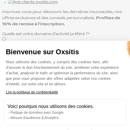
Inscrivez-vous pour découvrir les dernières nouveautés, nos
offres exclusives et des conseils personnalisés.
Profitez de
15% de remise
à l’inscription.
Quelle est votre domaine d’activité préféré ?*
Trail
Bienvenue sur Oxsitis
Route
Plateforme de Gestion du Consenteme
Nous utilisons des cookies, y compris des cookies tiers, afin
Trail & Route
d’assurer le bon fonctionnement du site, améliorer votre expérience
d’achat, analyser le trafic et optimiser la performance du site, ainsi
que pour vous proposer des offres adaptées selon vos centres
d’intérêt, sur notre site et en dehors.
Je déclare avoir pris connaissance de la
Politique de confidentialité
et
Axeptio consent
Lire la politique de confidentialité
l’accepter sans réserve.*
Voici pourquoi nous utilisons des cookies.
Partage de données avec Google
Mesure d'audience & Analytics