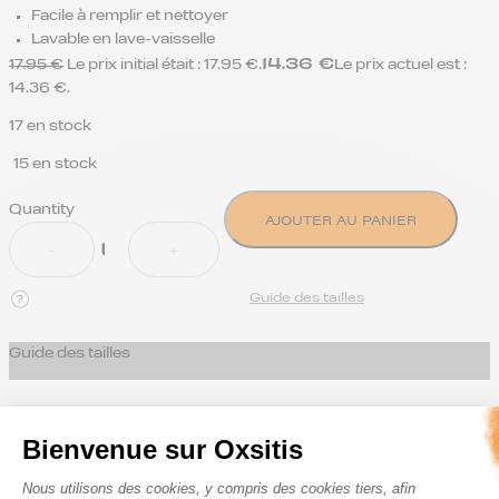
Facile à remplir et nettoyer
Lavable en lave-vaisselle
14.36
€
17.95
€
Le prix initial était : 17.95 €.
Le prix actuel est :
14.36 €.
17 en stock
15 en stock
Quantity
AJOUTER AU PANIER
Guide des tailles
Guide des tailles
Bienvenue sur Oxsitis
Plateforme de Gestion du Consenteme
Nous utilisons des cookies, y compris des cookies tiers, afin