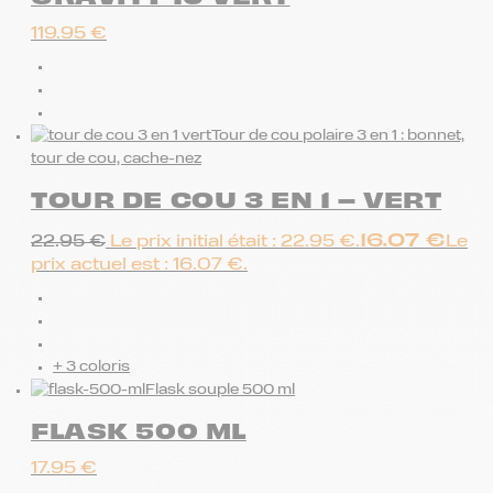
119.95
€
Tour de cou polaire 3 en 1 : bonnet,
tour de cou, cache-nez
TOUR DE COU 3 EN 1 – VERT
16.07
€
22.95
€
Le prix initial était : 22.95 €.
Le
prix actuel est : 16.07 €.
+ 3 coloris
Flask souple 500 ml
FLASK 500 ML
17.95
€