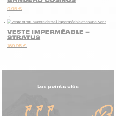
9.95
€
Veste de trail imperméable et coupe-vent
VESTE IMPERMÉABLE –
STRATUS
169.95
€
Les points clés