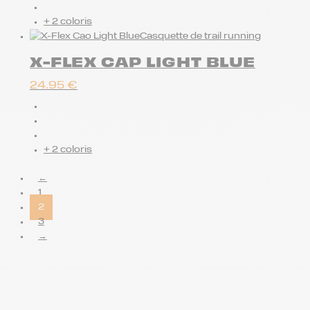
+ 2 coloris
Casquette de trail running
X-FLEX CAP LIGHT BLUE
24.95
€
+ 2 coloris
←
1
2
3
→