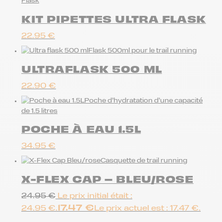
Flask
KIT PIPETTES ULTRA FLASK
22.95
€
Flask 500ml pour le trail running
ULTRAFLASK 500 ML
22.90
€
Poche d’hydratation d’une capacité
de 1.5 litres
POCHE À EAU 1.5L
34.95
€
Casquette de trail running
X-FLEX CAP – BLEU/ROSE
24.95
€
Le prix initial était :
17.47
€
24.95 €.
Le prix actuel est : 17.47 €.