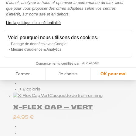
d’achat, analyser le trafic et optimiser la performance du site, ainsi
24.95
€
que pour vous proposer des offres adaptées selon vos centres
d’intérêt, sur notre site et en dehors.
Axeptio consent
Lire la politique de confidentialité
+ 2 coloris
Voici pourquoi nous utilisons des cookies.
Casquette de trail running
Partage de données avec Google
X-FLEX CAP – NOIR
Mesure d'audience & Analytics
24.95
€
Consentements certifiés par
Fermer
Je choisis
OK pour moi
+ 2 coloris
Casquette de trail running
X-FLEX CAP – VERT
24.95
€