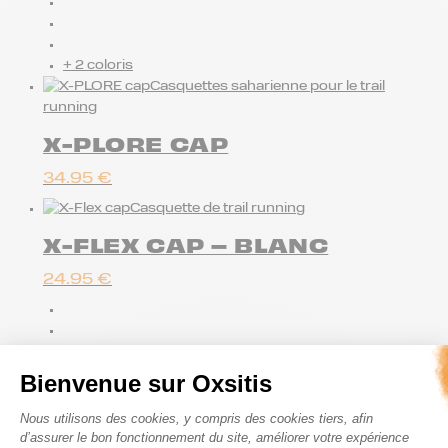
+ 2 coloris
Casquettes saharienne pour le trail
running
X-PLORE CAP
34.95
€
Casquette de trail running
X-FLEX CAP – BLANC
24.95
€
+ 2 coloris
Bienvenue sur Oxsitis
Casquette de trail running
Plateforme de Gestion du Consenteme
Nous utilisons des cookies, y compris des cookies tiers, afin
X-FLEX CAP – BORDEAUX
d’assurer le bon fonctionnement du site, améliorer votre expérience