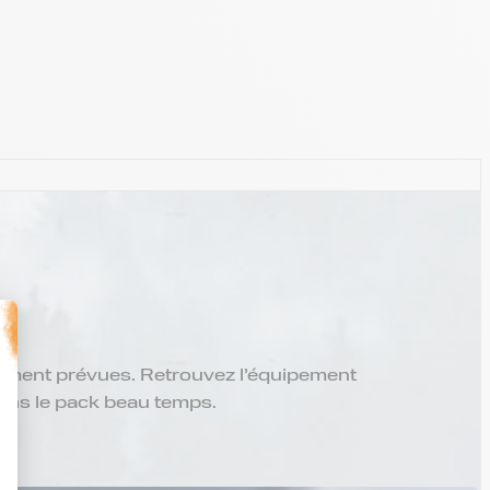
t : Personnalisez vos Options
lement prévues. Retrouvez l’équipement
 dans le pack beau temps.