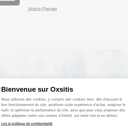
Votre Panier
PACK BEAU TEMPS
Bienvenue sur Oxsitis
Plateforme de Gestion du Consentemen
e mauvais temps. Des journées ensoleillées sont éga
Nous utilisons des cookies, y compris des cookies tiers, afin d’assurer le
bon fonctionnement du site, améliorer votre expérience d’achat, analyser le
de vos sorties, rester à l’aise et bien protégé du soleil
trafic et optimiser la performance du site, ainsi que pour vous proposer des
offres adaptées selon vos centres d’intérêt, sur notre site et en dehors.
Lire la politique de confidentialité
Axeptio consent