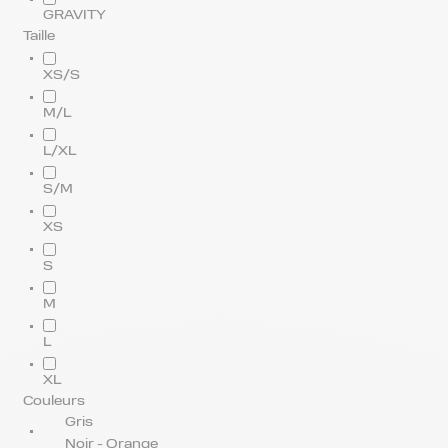
GRAVITY
Taille
XS/S
M/L
L/XL
S/M
XS
S
M
L
XL
Couleurs
Gris
Noir - Orange