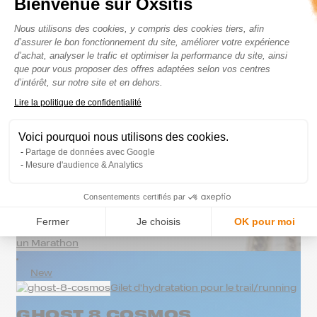
Bienvenue sur Oxsitis
149.95
€
Plateforme de Gestion du Consenteme
Nous utilisons des cookies, y compris des cookies tiers, afin
d’assurer le bon fonctionnement du site, améliorer votre expérience
d’achat, analyser le trafic et optimiser la performance du site, ainsi
Gilet d'hydratation pour le trail/running
que pour vous proposer des offres adaptées selon vos centres
GHOST 8 GRIS W
d’intérêt, sur notre site et en dehors.
Axeptio consent
Lire la politique de confidentialité
149.95
€
Voici pourquoi nous utilisons des cookies.
Partage de données avec Google
Mesure d'audience & Analytics
←
1
Consentements certifiés par
2
Fermer
Je choisis
OK pour moi
Objectif Marathon
Le matériel indispensable pour courir
un Marathon
New
Gilet d'hydratation pour le trail/running
GHOST 8 COSMOS