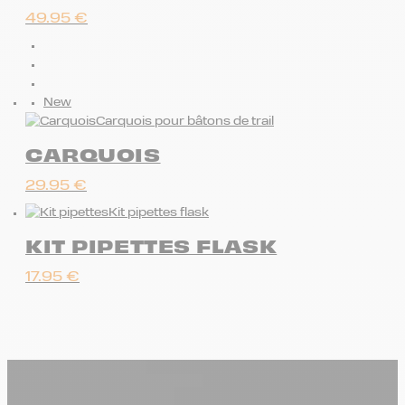
49.95
€
New
Carquois pour bâtons de trail
CARQUOIS
29.95
€
Kit pipettes flask
KIT PIPETTES FLASK
17.95
€