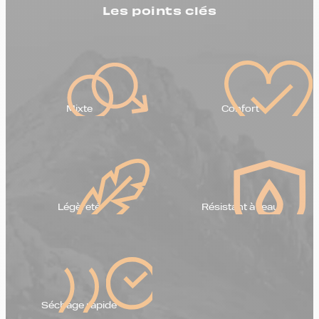
Les points clés
Mixte
Confort
Légèreté
Résistant à l'eau
Séchage rapide