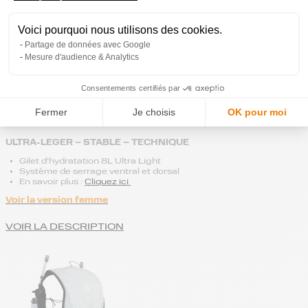
Voici pourquoi nous utilisons des cookies.
Partage de données avec Google
New
Mesure d'audience & Analytics
GHOST 8 COSMOS
Consentements certifiés par
GILET D'HYDRATATION POUR LE
Fermer
Je choisis
OK pour moi
TRAIL/RUNNING
ULTRA-LEGER – STABLE – TECHNIQUE
Gilet d’hydratation 8L Ultra Light
Système de serrage ventral et dorsal
En savoir plus :
Cliquez ici
Voir la version femme
VOIR LA DESCRIPTION