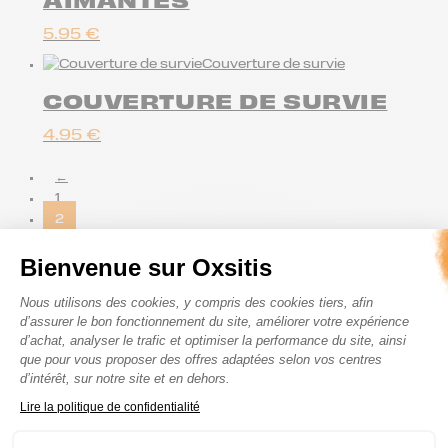
5.95
€
Couverture de survie
COUVERTURE DE SURVIE
4.95
€
←
1
2
COMPRENDRE LES DIFFÉRENTES
Bienvenue sur Oxsitis
PRATIQUES OUTDOOR : TRAIL, ULTRA-
Plateforme de Gestion du Consenteme
TRAIL ET ITINÉRANCE
Nous utilisons des cookies, y compris des cookies tiers, afin
d’assurer le bon fonctionnement du site, améliorer votre expérience
Le
trail
est une discipline exigeante qui se déroule en milieu
d’achat, analyser le trafic et optimiser la performance du site, ainsi
naturel, sur des sentiers techniques, souvent avec du
que pour vous proposer des offres adaptées selon vos centres
d’intérêt, sur notre site et en dehors.
dénivelé. Il demande une bonne capacité d’adaptation et
une gestion intelligente de l’effort.
Axeptio consent
Lire la politique de confidentialité
L’
Ultra-trail
pousse cette exigence encore plus loin. Sur