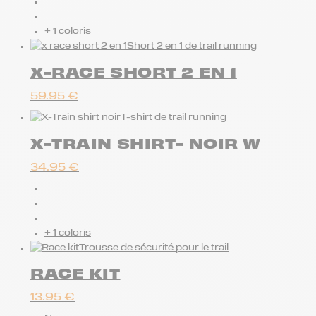
+ 1 coloris
Short 2 en 1 de trail running
X-RACE SHORT 2 EN 1
59.95
€
T-shirt de trail running
X-TRAIN SHIRT- NOIR W
34.95
€
+ 1 coloris
Trousse de sécurité pour le trail
RACE KIT
13.95
€