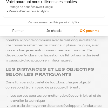
Voici pourquoi nous utilisons des cookies.
des distances très longues, parfois supérieures à 80 ou
100 km, il devient indispensable de maîtriser la nutrition,
Partage de données avec Google
Mesure d'audience & Analytics
l’hydratation, la gestion du sommeil et la résistance mentale.
Chaque
Pratiquant de trail
qui s’engage sur ce type
d’épreuve doit adopter une préparation progressive et
Consentements certifiés par
rigoureuse.
Fermer
Je choisis
OK pour moi
La
Randonnée en itinérance
, quant à elle, partage de
nombreux points communs avec le trail longue distance.
Elle consiste à marcher ou courir sur plusieurs jours, avec
un sac chargé, en autonomie ou semi-autonomie. Elle
développe l’endurance, la gestion de l’effort sur la durée et
la capacité d’adaptation en milieu naturel.
LES DISTANCES ET LES OBJECTIFS
SELON LES PRATIQUANTS
Dans l’univers du trail et de l’outdoor, chaque objectif
correspond à un niveau de pratique différent :
Les sorties courtes permettent de découvrir le trail et de
travailler la technique
Les trails de moyenne distance développent l’endurance