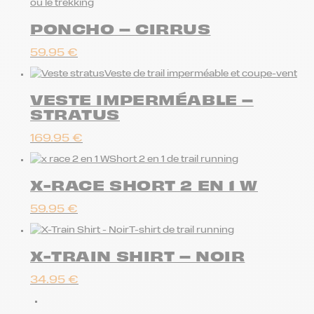
ou le trekking
PONCHO – CIRRUS
59.95
€
Veste de trail imperméable et coupe-vent
VESTE IMPERMÉABLE –
STRATUS
169.95
€
Short 2 en 1 de trail running
X-RACE SHORT 2 EN 1 W
59.95
€
T-shirt de trail running
X-TRAIN SHIRT – NOIR
34.95
€