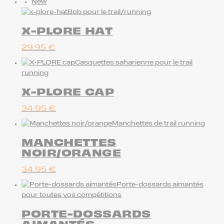
New
Bob pour le trail/running
X-PLORE HAT
29.95
€
Casquettes saharienne pour le trail
running
X-PLORE CAP
34.95
€
Manchettes de trail running
MANCHETTES
NOIR/ORANGE
34.95
€
Porte-dossards aimantés
pour toutes vos compétitions
PORTE-DOSSARDS
AIMANTÉS