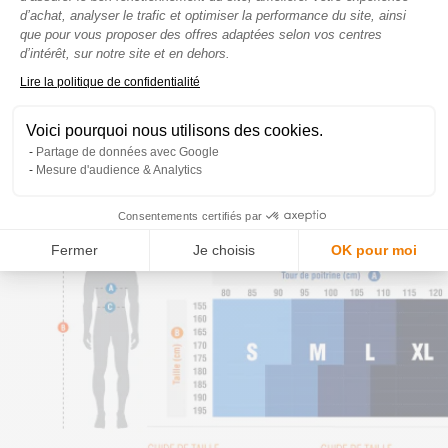
19 en stock
d’achat, analyser le trafic et optimiser la performance du site, ainsi
que pour vous proposer des offres adaptées selon vos centres
Quantity
AJOUTER AU PANIER
d’intérêt, sur notre site et en dehors.
Axeptio consent
Lire la politique de confidentialité
Guide des tailles
Voici pourquoi nous utilisons des cookies.
Partage de données avec Google
Mesure d'audience & Analytics
Guide des tailles
Consentements certifiés par
Fermer
Je choisis
OK pour moi