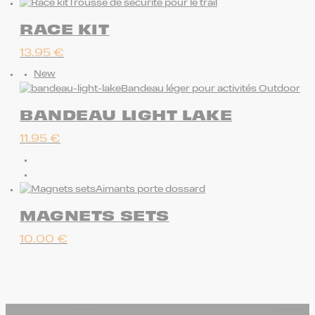
Trousse de sécurité pour le trail
RACE KIT
13.95
€
New
Bandeau léger pour activités Outdoor
BANDEAU LIGHT LAKE
11.95
€
Aimants porte dossard
MAGNETS SETS
10.00
€