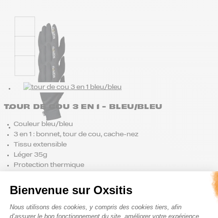
TOUR DE COU 3 EN 1 - BLEU/BLEU
Couleur bleu/bleu
3 en 1 : bonnet, tour de cou, cache-nez
Tissu extensible
Léger 35g
Protection thermique
18.36
€
22.95
€
Le prix initial était : 22.95 €.
Le prix actuel est :
Bienvenue sur Oxsitis
18.36 €.
Plateforme de Gestion du Consenteme
19 en stock
Nous utilisons des cookies, y compris des cookies tiers, afin
d’assurer le bon fonctionnement du site, améliorer votre expérience