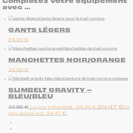
Complétez votre équipement
avec …
Gants légers pour le trail running
GANTS LÉGERS
24.95
€
Manchettes de trail running
MANCHETTES NOIR/ORANGE
34.95
€
Ceinture de trail running unisexe
SLIMBELT GRAVITY –
BLEU/BLEU
24.47
€
34.95
€
Le prix initial était : 34.95 €.
Le
prix actuel est : 24.47 €.