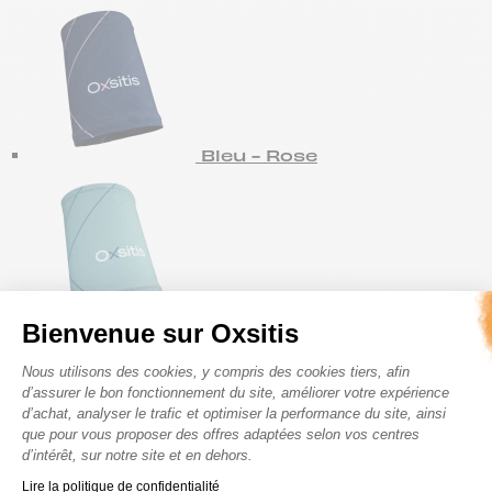
Bleu - Rose
Vert
Bienvenue sur Oxsitis
Plateforme de Gestion du Consenteme
22.95
€
Nous utilisons des cookies, y compris des cookies tiers, afin
d’assurer le bon fonctionnement du site, améliorer votre expérience
10 en stock
d’achat, analyser le trafic et optimiser la performance du site, ainsi
que pour vous proposer des offres adaptées selon vos centres
Quantity
d’intérêt, sur notre site et en dehors.
AJOUTER AU PANIER
Axeptio consent
Lire la politique de confidentialité