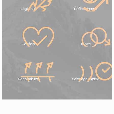
Légèreté
Réfléchissant
Confort
Mixte
Respirabilité
Séchage rapide