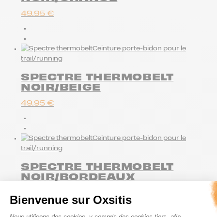
49.95
€
Ceinture porte-bidon pour le
trail/running
SPECTRE THERMOBELT
NOIR/BEIGE
49.95
€
Ceinture porte-bidon pour le
trail/running
SPECTRE THERMOBELT
NOIR/BORDEAUX
49.95
€
Bienvenue sur Oxsitis
Plateforme de Gestion du Consenteme
Nous utilisons des cookies, y compris des cookies tiers, afin