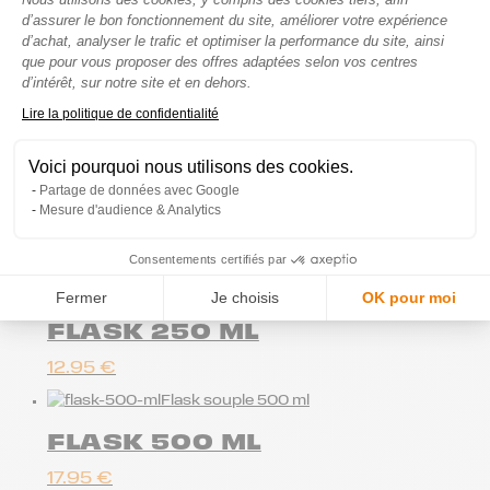
d’assurer le bon fonctionnement du site, améliorer votre expérience
Ceinture porte-gourdes pour le
d’achat, analyser le trafic et optimiser la performance du site, ainsi
trail/running
que pour vous proposer des offres adaptées selon vos centres
X-PLORE CANS HOLDER
d’intérêt, sur notre site et en dehors.
Axeptio consent
Lire la politique de confidentialité
59.95
€
Flasque d'hydratation pour trail running
Voici pourquoi nous utilisons des cookies.
Partage de données avec Google
FLASK 150 ML
Mesure d'audience & Analytics
9.95
€
Consentements certifiés par
New
Flasque souple 250 ml
Fermer
Je choisis
OK pour moi
FLASK 250 ML
12.95
€
Flask souple 500 ml
FLASK 500 ML
17.95
€