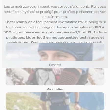
Les températures grimpent, vos sorties s’allongent… Pensez à
rester bien hydraté et protégé pour profiter pleinement de vos
entraînements.
Chez
Oxsitis
, on a l’équipement hydratation trail running qu’il
faut pour vous accompagner :
flasques souples de 150 à
500ml, poches à eau ergonomiques de 1,5L et 2L, bidons
pratiques, bidon isotherme, casquettes techniques et
respirantes
… Des solutions pensées pour les pratiquants
exigeants, qui veulent performer même sous le soleil.
Bonnets
Manchettes