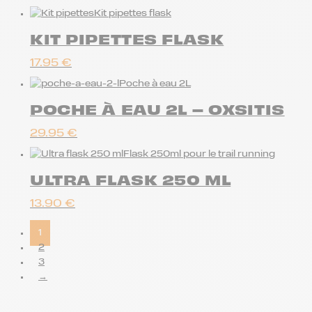
Kit pipettes flask
KIT PIPETTES FLASK
17.95
€
Poche à eau 2L
POCHE À EAU 2L – OXSITIS
29.95
€
Flask 250ml pour le trail running
ULTRA FLASK 250 ML
13.90
€
1
2
3
→