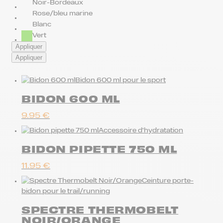
Noir-Bordeaux
Rose/bleu marine
Blanc
Vert
Appliquer
Appliquer
Bidon 600 ml pour le sport
BIDON 600 ML
9.95
€
Accessoire d'hydratation
BIDON PIPETTE 750 ML
11.95
€
Ceinture porte-
bidon pour le trail/running
SPECTRE THERMOBELT
NOIR/ORANGE