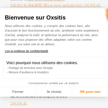
14.95
€
29.90 €.
Le prix actuel est : 14.95 €.
Short 2 en 1 de trail running
Bienvenue sur Oxsitis
X-RACE SHORT 2 EN 1 W
Plateforme de Gestion du Consenteme
Nous utilisons des cookies, y compris des cookies tiers, afin
59.95
€
d’assurer le bon fonctionnement du site, améliorer votre expérience
d’achat, analyser le trafic et optimiser la performance du site, ainsi
T-shirt de trail running
que pour vous proposer des offres adaptées selon vos centres
X-TRAIN SHIRT –
d’intérêt, sur notre site et en dehors.
BLANC/NOIR
Axeptio consent
Lire la politique de confidentialité
34.95
€
Voici pourquoi nous utilisons des cookies.
Partage de données avec Google
Mesure d'audience & Analytics
T-shirt de trail running
Consentements certifiés par
X-TRAIN SHIRT –
Fermer
Je choisis
OK pour moi
BORDEAUX/NOIR
34.95
€