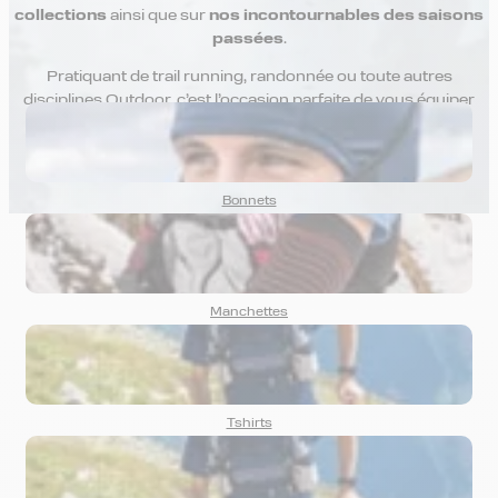
collections
ainsi que sur
nos incontournables des saisons
passées
.
Pratiquant de trail running, randonnée ou toute autres
disciplines Outdoor, c’est l’occasion parfaite de vous équiper
avec
le meilleur d’Oxsitis à prix exceptionnel
.
Bonnets
Manchettes
Tshirts