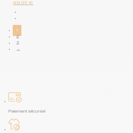
49.95
€
1
2
3
→
Paiement sécurisé