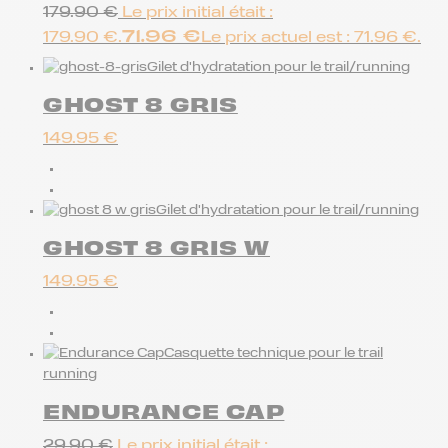
179.90
€
Le prix initial était :
71.96
€
179.90 €.
Le prix actuel est : 71.96 €.
Gilet d'hydratation pour le trail/running
GHOST 8 GRIS
149.95
€
Gilet d'hydratation pour le trail/running
GHOST 8 GRIS W
149.95
€
Casquette technique pour le trail
running
ENDURANCE CAP
29.90
€
Le prix initial était :