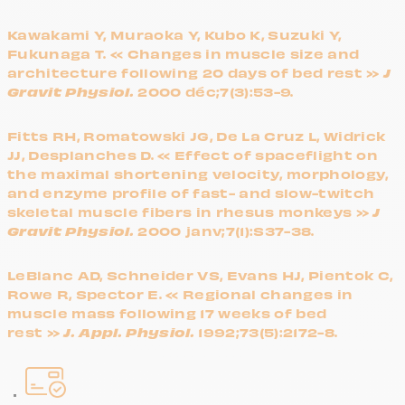
Kawakami Y, Muraoka Y, Kubo K, Suzuki Y,
Fukunaga T. « Changes in muscle size and
J
architecture following 20 days of bed rest »
Gravit Physiol.
2000 déc;7(3):53-9.
Fitts RH, Romatowski JG, De La Cruz L, Widrick
JJ, Desplanches D. « Effect of spaceflight on
the maximal shortening velocity, morphology,
and enzyme profile of fast- and slow-twitch
J
skeletal muscle fibers in rhesus monkeys »
Gravit Physiol.
2000 janv;7(1):S37-38.
LeBlanc AD, Schneider VS, Evans HJ, Pientok C,
Rowe R, Spector E. « Regional changes in
muscle mass following 17 weeks of bed
J. Appl. Physiol.
rest »
1992;73(5):2172-8.