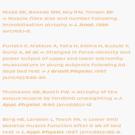
Nicks DK, Beneke WM, Key RM, Timson BF.
« Muscle fibre size and number following
J. Anat.
immobilisation atrophy »
1989
avr;163:1-5.
Funato K, Matsuo A, Yata H, Akima H, Suzuki Y,
et al
Gunji A,
. « Changes in force-velocity and
power output of upper and lower extremity
musculature in young subjects following 20
J Gravit Physiol.
days bed rest »
1997
janv;4(1):S22-30.
Thomason DB, Booth FW. « Atrophy of the
J.
soleus muscle by hindlimb unweighting »
Appl.
Physiol.
1990 janv;68(1):1-12
Berg HE, Larsson L, Tesch PA. « Lower limb
skeletal muscle function after 6 wk of bed
J. Appl. Physiol.
rest »
1997 janv;82(1):182-8.