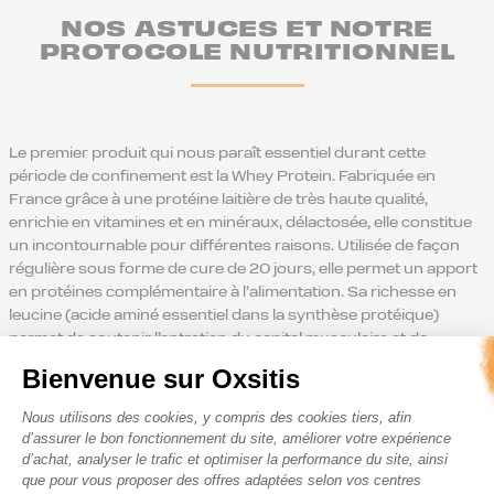
NOS ASTUCES ET NOTRE
PROTOCOLE NUTRITIONNEL
Le premier produit qui nous paraît essentiel durant cette
période de confinement est la Whey Protein. Fabriquée en
France grâce à une protéine laitière de très haute qualité,
enrichie en vitamines et en minéraux, délactosée, elle constitue
un incontournable pour différentes raisons. Utilisée de façon
régulière sous forme de cure de 20 jours, elle permet un apport
en protéines complémentaire à l’alimentation. Sa richesse en
leucine (acide aminé essentiel dans la synthèse protéique)
permet de soutenir l’entretien du capital musculaire et de
consolider les fibres musculaires. Enrichie en vitamines, elle
Bienvenue sur Oxsitis
permet de renforcer le système immunitaire et booster les
Plateforme de Gestion du Consenteme
défenses en apportant notamment de la vitamine D essentielle
Nous utilisons des cookies, y compris des cookies tiers, afin
pour son rôle dans le maintien de la composante os/muscle.
d’assurer le bon fonctionnement du site, améliorer votre expérience
Enfin, un mot sur son process de fabrication qui permet, après
d’achat, analyser le trafic et optimiser la performance du site, ainsi
une triple filtration de la protéine, d’obtenir un concentré du
que pour vous proposer des offres adaptées selon vos centres