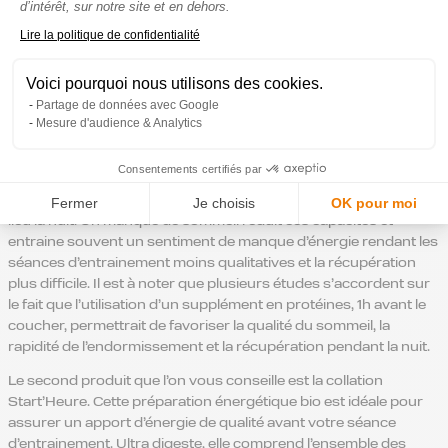
d’intérêt, sur notre site et en dehors.
meilleur profil de la protéine ainsi qu’un produit délactosé. Ce
terme est important puisqu’il garantit et favorise le confort
Axeptio consent
Lire la politique de confidentialité
digestif et permet aux intolérants au lactose d’utiliser ce produit.
Découvrez nos 3 saveurs en cliquant sur les photos suivantes :
Voici pourquoi nous utilisons des cookies.
Partage de données avec Google
Mesure d'audience & Analytics
Nous évoquions également le sommeil comme l’un des facteurs
Consentements certifiés par
d’entretien du capital musculaire. En effet, une grande majorité
de la récupération physique et de la régénération musculaire a
Fermer
Je choisis
OK pour moi
lieu la nuit. Un manque de sommeil réduit ces capacités et
entraine souvent un sentiment de manque d’énergie rendant les
séances d’entrainement moins qualitatives et la récupération
plus difficile. Il est à noter que plusieurs études s’accordent sur
le fait que l’utilisation d’un supplément en protéines, 1h avant le
coucher, permettrait de favoriser la qualité du sommeil, la
rapidité de l’endormissement et la récupération pendant la nuit.
Le second produit que l’on vous conseille est la collation
Start’Heure. Cette préparation énergétique bio est idéale pour
assurer un apport d’énergie de qualité avant votre séance
d’entrainement. Ultra digeste, elle comprend l’ensemble des