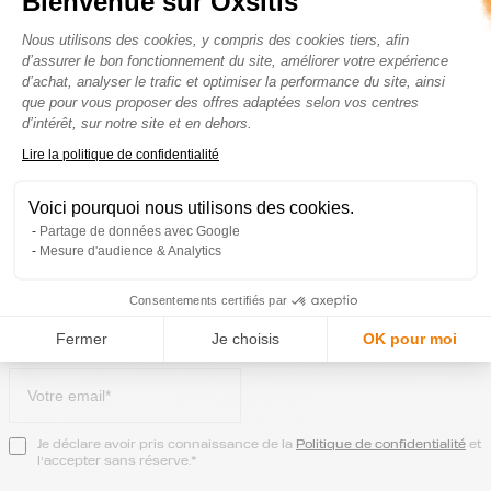
Bienvenue sur Oxsitis
Plateforme de Gestion du Consenteme
Nous utilisons des cookies, y compris des cookies tiers, afin
d’assurer le bon fonctionnement du site, améliorer votre expérience
Livraison gratuite à partir de 80€ d’achats
d’achat, analyser le trafic et optimiser la performance du site, ainsi
que pour vous proposer des offres adaptées selon vos centres
d’intérêt, sur notre site et en dehors.
Inscrivez-vous pour découvrir les dernières nouveautés, nos
Axeptio consent
Lire la politique de confidentialité
offres exclusives et des conseils personnalisés.
Profitez de
15% de remise
à l’inscription.
Voici pourquoi nous utilisons des cookies.
Partage de données avec Google
Quelle est votre domaine d’activité préféré ?*
Mesure d'audience & Analytics
Trail
Consentements certifiés par
Route
Fermer
Je choisis
OK pour moi
Trail & Route
Je déclare avoir pris connaissance de la
Politique de confidentialité
et
l’accepter sans réserve.*