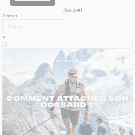
Your cart
Search
×
Home
.
Comment attacher son dossard ?
COMMENT ATTACHER SON
DOSSARD ?