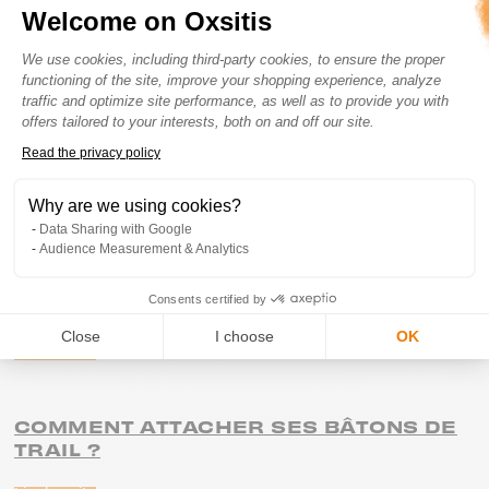
Welcome on Oxsitis
D'AUTRES ARTICLES
Consent Management Platform: Perso
SUSCEPTIBLES DE VOUS
We use cookies, including third-party cookies, to ensure the proper
INTÉRESSER...
functioning of the site, improve your shopping experience, analyze
traffic and optimize site performance, as well as to provide you with
offers tailored to your interests, both on and off our site.
Read the privacy policy
Axeptio consent
QUEL SAC DE TRAIL CHOISIR ?
Why are we using cookies?
Lire la suite
Data Sharing with Google
Audience Measurement & Analytics
QUEL CEINTURE DE RUNNING CHOISIR
Consents certified by
?
Close
I choose
OK
Lire la suite
COMMENT ATTACHER SES BÂTONS DE
TRAIL ?